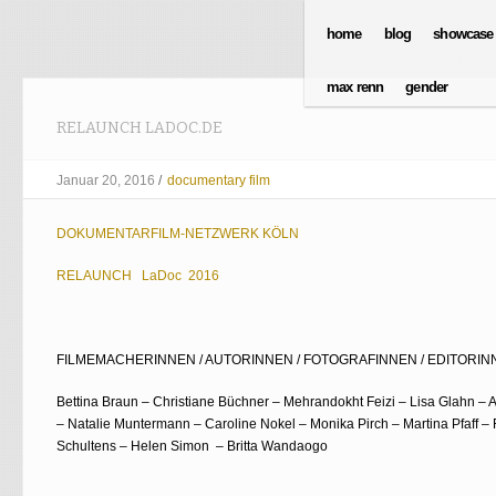
Direkt zum Inhalt
HAUPTMENÜ
home
blog
showcase
max renn
gender
RELAUNCH LADOC.DE
Januar 20, 2016
/
documentary film
DOKUMENTARFILM-NETZWERK KÖLN
RELAUNCH LaDoc 2016
FILMEMACHERINNEN / AUTORINNEN / FOTOGRAFINNEN / EDITORIN
Bettina Braun – Christiane Büchner – Mehrandokht Feizi – Lisa Glahn –
– Natalie Muntermann – Caroline Nokel – Monika Pirch – Martina Pfaff 
Schultens – Helen Simon – Britta Wandaogo