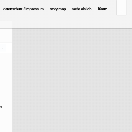
datenschutz / impressum
story map
mehr als ich
16mm
er