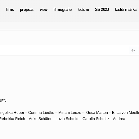
films
projects
view
filmografie
lecture
SS 2023
kaddi malika
NEN
 Angelika Huber – Corinna Liedke – Miriam Leuze – Gesa Marten – Erica von Moell
– Rebekka Reich – Anke Schäfer – Luzia Schmid – Carolin Schmitz – Andrea